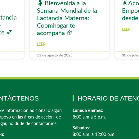
🤱 Bienvenida a la
🌟Aco
Semana Mundial de la
Empod
tancia
Lactancia Materna:
desde 
o
Coomhogar te
LEER...
e 💕
acompaña 🌸
LEER...
11 de agosto de 2025
30 de juli
NTÁCTENOS
HORARIO DE ATEN
ere información adicional o algún
Lunes a Viernes:
apoyo en las áreas de acción de
8:00 a.m a 5 p.m.
ar, no dude de contactarnos:
Sábados:
ón:
8:00 a.m. a 12:00 p.m.