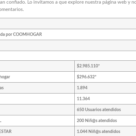
han confiado. Lo invitamos a que explore nuestra página web y n
comentarios.
rtada por COOMHOGAR
$2.985.110*
hogar
$296.632*
as
1.894
11.364
650 Usuarios atendidos
L
200 Niñ@s atendidos
ESTAR
1.044 Niñ@s atendidos