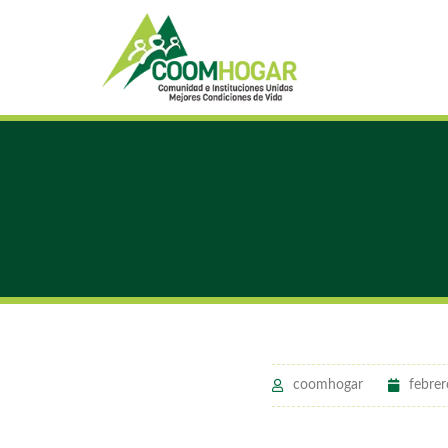
coomhogar
febrer